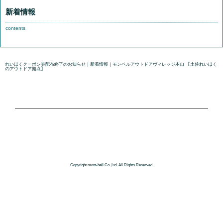
新着情報
contents
れいほくクーポン券配布終了のお知らせ｜新着情報｜モンベルアウトドアヴィレッジ本山 【土佐れいほく
のアウトドア拠点】
国内正規販売代理店
Copyright mont-bell Co.,Ltd. All Rights Reserved.