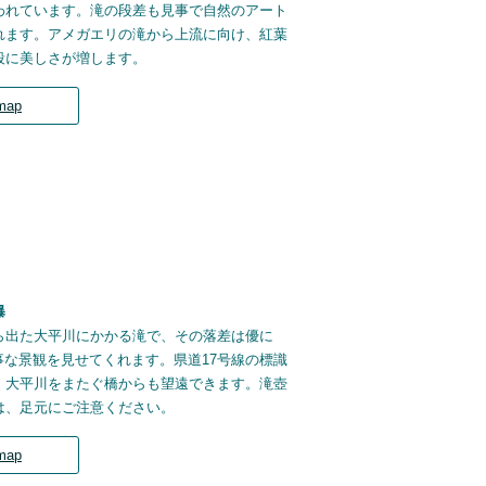
われています。滝の段差も見事で自然のアート
れます。アメガエリの滝から上流に向け、紅葉
段に美しさが増します。
map
瀑
ら出た大平川にかかる滝で、その落差は優に
事な景観を見せてくれます。県道17号線の標識
、大平川をまたぐ橋からも望遠できます。滝壺
は、足元にご注意ください。
map