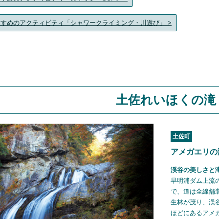
すすめのアクティビティ「シャワークライミング・川遊び」 >
土佐れいほくの滝
土佐町
アメガエリの
渓谷の美しさと
早明浦ダム上流
で、道は全線舗
生林が茂り、渓
ほどにあるアメ