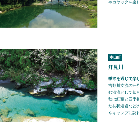
やカヤックを楽
本山町
汗見川
季節を通じて楽
吉野川支流の汗
む清流として知
秋は紅葉と四季
た枕状溶岩など
やキャンプに訪