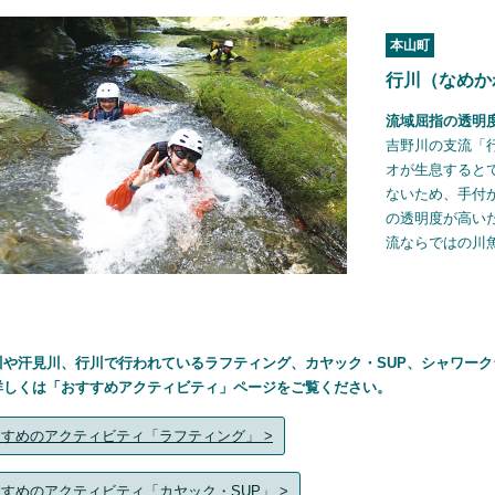
本山町
行川（なめか
流域屈指の透明
吉野川の支流「
オが生息すると
ないため、手付
の透明度が高い
流ならではの川
川や汗見川、行川で行われているラフティング、カヤック・SUP、シャワー
詳しくは「おすすめアクティビティ」ページをご覧ください。
すめのアクティビティ「ラフティング」 >
すめのアクティビティ「カヤック・SUP」 >