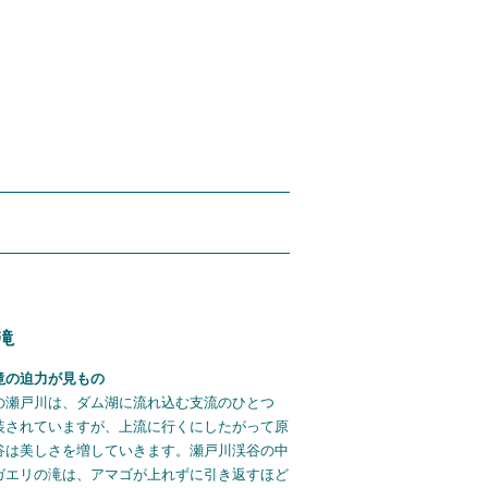
滝
滝の迫力が見もの
の瀬戸川は、ダム湖に流れ込む支流のひとつ
装されていますが、上流に行くにしたがって原
谷は美しさを増していきます。瀬戸川渓谷の中
ガエリの滝は、アマゴが上れずに引き返すほど