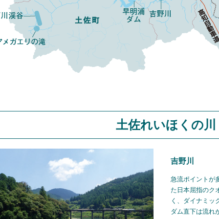
土佐れいほくの川
吉野川
急流ポイントが
た日本屈指のク
く、ダイナミッ
ダム直下は流れ