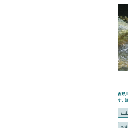
吉野
す。
おす
おす