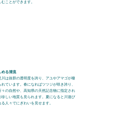
しむことができます。
しめる清流
見川は抜群の透明度を誇り、アユやアマゴが棲
られています。春になればツツジが咲き誇り、
折々の自然や、高知県の天然記念物に指定され
の珍しい地質も見られます。夏になると川遊び
れる人々でにぎわいを見せます。