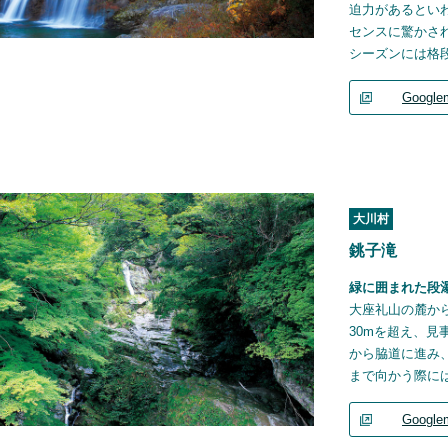
迫力があるとい
センスに驚かさ
シーズンには格
Google
大川村
銚子滝
緑に囲まれた段
大座礼山の麓か
30mを超え、見
から脇道に進み
まで向かう際に
Google