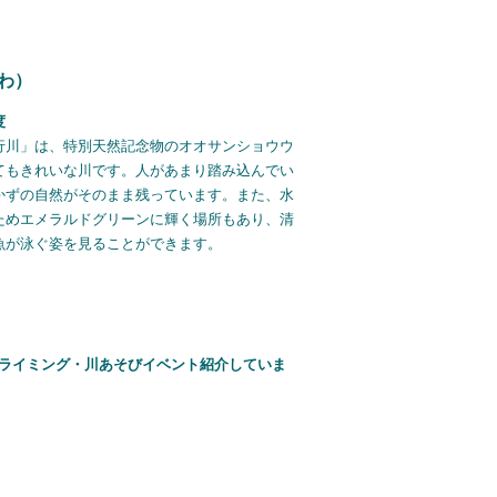
わ）
度
行川」は、特別天然記念物のオオサンショウウ
てもきれいな川です。人があまり踏み込んでい
かずの自然がそのまま残っています。また、水
ためエメラルドグリーンに輝く場所もあり、清
魚が泳ぐ姿を見ることができます。
クライミング・川あそびイベント紹介していま