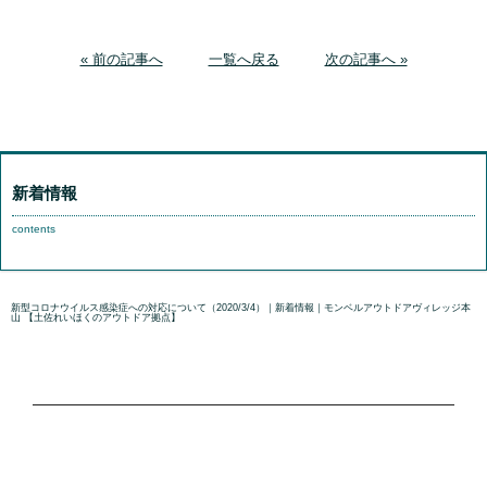
« 前の記事へ
一覧へ戻る
次の記事へ »
新着情報
contents
新型コロナウイルス感染症への対応について（2020/3/4）｜新着情報｜モンベルアウトドアヴィレッジ本
山 【土佐れいほくのアウトドア拠点】
国内正規販売代理店