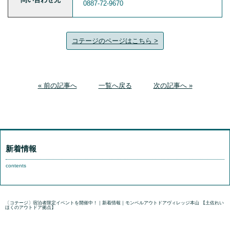
0887-72-9670
コテージのページはこちら >
« 前の記事へ
一覧へ戻る
次の記事へ »
新着情報
contents
〔コテージ〕宿泊者限定イベントを開催中！｜新着情報｜モンベルアウトドアヴィレッジ本山 【土佐れい
ほくのアウトドア拠点】