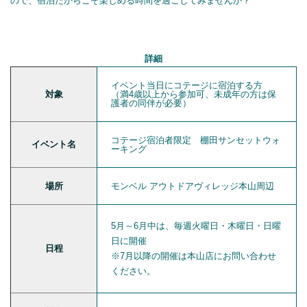
ので、宿泊だからこそ楽しめる時間を過ごしてみませんか？
詳細
イベント当日にコテージに宿泊する方
対象
（満4歳以上から参加可、未成年の方は保
護者の同伴が必要）
コテージ宿泊者限定 棚田サンセットウォ
イベント名
ーキング
場所
モンベル アウトドアヴィレッジ本山周辺
5月～6月中は、毎週火曜日・木曜日・日曜
日に開催
日程
※7月以降の開催は本山店にお問い合わせ
ください。