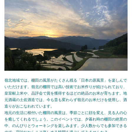
嶺北地域では、棚田の風景がたくさん残る「日本の原風景」を楽しんで
いただけます。嶺北の棚田では高い技術でお米作りが続けられており、
皇室献上米や、品評会で賞を獲得するほどの絶品のお米が育ちます。地
元酒蔵の土佐酒造では、今も昔も変わらず嶺北のお米だけを使用し、酒
造りがおこなわれています。
地元の生活に根付いた棚田の風景は、季節ごとに顔を変え、見る人の心
を癒してくれるでしょう。このイベントでは、夕暮れ時の棚田の絶景の
中、のんびりとウォーキングを楽しみます。少人数からでも参加できる