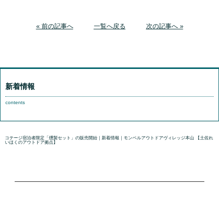
« 前の記事へ
一覧へ戻る
次の記事へ »
新着情報
contents
コテージ宿泊者限定「燻製セット」の販売開始｜新着情報｜モンベルアウトドアヴィレッジ本山 【土佐れ
いほくのアウトドア拠点】
国内正規販売代理店