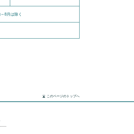
旬～8月は除く
このページのトップへ
ィ
国内正規販売代理店