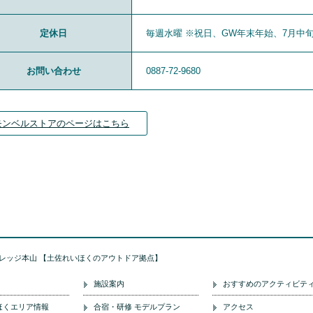
定休日
毎週水曜 ※祝日、GW年末年始、7月中
お問い合わせ
0887-72-9680
モンベルストアのページはこちら
レッジ本山 【土佐れいほくのアウトドア拠点】
施設案内
おすすめのアクティビテ
ほくエリア情報
合宿・研修 モデルプラン
アクセス