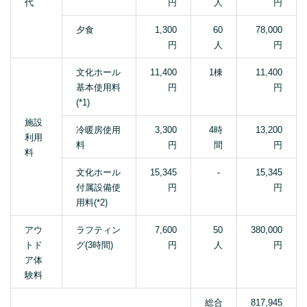
代
円
人
円
夕食
1,300
60
78,000
円
人
円
文化ホール
11,400
1棟
11,400
基本使用料
円
円
(*1)
施設
冷暖房使用
3,300
4時
13,200
利用
料
円
間
円
料
文化ホール
15,345
-
15,345
付属設備使
円
円
用料(*2)
アウ
ラフティン
7,600
50
380,000
トド
グ(3時間)
円
人
円
ア体
験料
総合
817,945