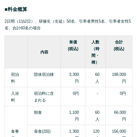
■料金概算
2日間（1泊2日）、研修生（生徒）50名、引率者男性5名、引率者女性5
名、合計60名の場合
単価
人数
合計
(税込)
（時
(税込)
内容
間・
棟）
宿泊
団体宿泊棟
3,300
60
198,000
料
円
人
円
入浴
宿泊料に含
0円
-
0円
料
まれる
朝食
1,100
60
66,000
円
人
円
食事
昼食(2回)
1,300
120
156,000