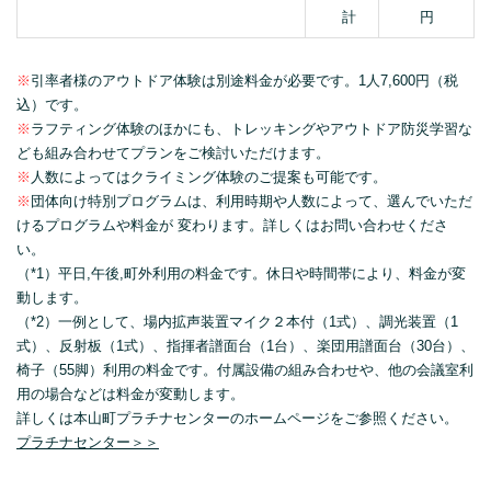
計
円
※
引率者様のアウトドア体験は別途料金が必要です。1人7,600円（税
込）です。
※
ラフティング体験のほかにも、トレッキングやアウトドア防災学習な
ども組み合わせてプランをご検討いただけます。
※
人数によってはクライミング体験のご提案も可能です。
※
団体向け特別プログラムは、利用時期や人数によって、選んでいただ
けるプログラムや料金が 変わります。詳しくはお問い合わせくださ
い。
（*1）平日,午後,町外利用の料金です。休日や時間帯により、料金が変
動します。
（*2）一例として、場内拡声装置マイク２本付（1式）、調光装置（1
式）、反射板（1式）、指揮者譜面台（1台）、楽団用譜面台（30台）、
椅子（55脚）利用の料金です。付属設備の組み合わせや、他の会議室利
用の場合などは料金が変動します。
詳しくは本山町プラチナセンターのホームページをご参照ください。
プラチナセンター＞＞