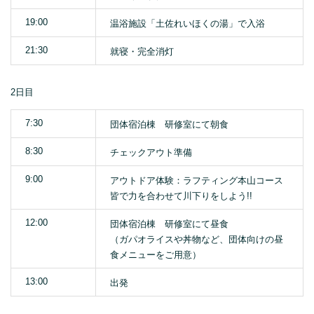
19:00
温浴施設「土佐れいほくの湯」で入浴
21:30
就寝・完全消灯
2日目
7:30
団体宿泊棟 研修室にて朝食
8:30
チェックアウト準備
9:00
アウトドア体験：ラフティング本山コース
皆で力を合わせて川下りをしよう!!
12:00
団体宿泊棟 研修室にて昼食
（ガパオライスや丼物など、団体向けの昼
食メニューをご用意）
13:00
出発