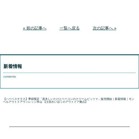
« 前の記事へ
一覧へ戻る
次の記事へ »
新着情報
contents
【ハーベステラス】季節限定「原木しいたけとベーコンのクリームピッツァ」販売開始｜新着情報｜モン
ベルアウトドアヴィレッジ本山 【土佐れいほくのアウトドア拠点】
国内正規販売代理店