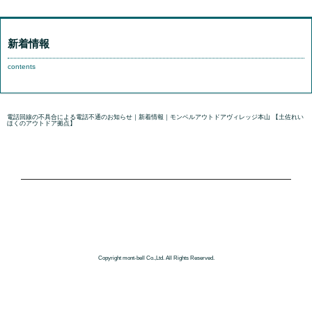
新着情報
contents
電話回線の不具合による電話不通のお知らせ｜新着情報｜モンベルアウトドアヴィレッジ本山 【土佐れい
ほくのアウトドア拠点】
国内正規販売代理店
Copyright mont-bell Co.,Ltd. All Rights Reserved.